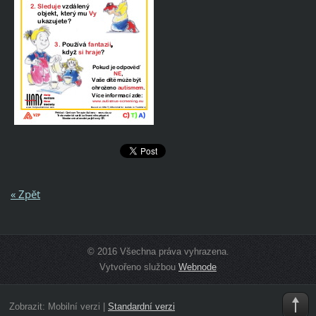
« Zpět
© 2016 Všechna práva vyhrazena.
Vytvořeno službou
Webnode
Zobrazit:
Mobilní verzi
|
Standardní verzi