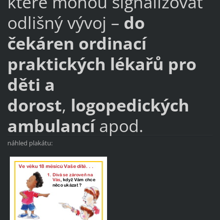
které mohou signalizovat
odlišný vývoj –
do
čekáren ordinací
praktických lékařů pro
děti a
dorost
,
logopedických
ambulancí
apod.
náhled plakátu: