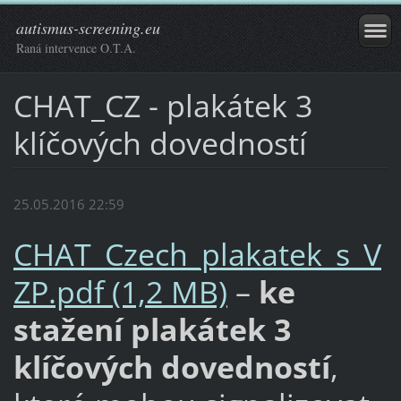
autismus-screening.eu
Raná intervence O.T.A.
CHAT_CZ - plakátek 3
klíčových dovedností
25.05.2016 22:59
CHAT_Czech_plakatek_s_V
ZP.pdf (1,2 MB)
–
ke
stažení plakátek 3
klíčových dovedností
,