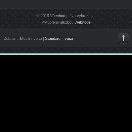
© 2016 Všechna práva vyhrazena.
Vytvořeno službou
Webnode
Zobrazit:
Mobilní verzi
|
Standardní verzi