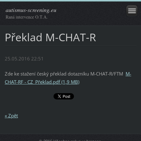
autismus-screening.eu
Raná intervence O.T.A.
Překlad M-CHAT-R
25.05.2016 22:51
Zde ke stažení český překlad dotazníku M-CHAT-R/FTM
M-
CHAT-RF - CZ_Překlad.pdf (1,9 MB)
« Zpět