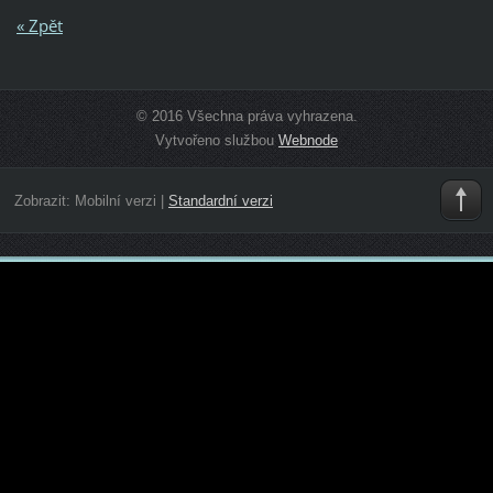
« Zpět
© 2016 Všechna práva vyhrazena.
Vytvořeno službou
Webnode
Zobrazit:
Mobilní verzi
|
Standardní verzi